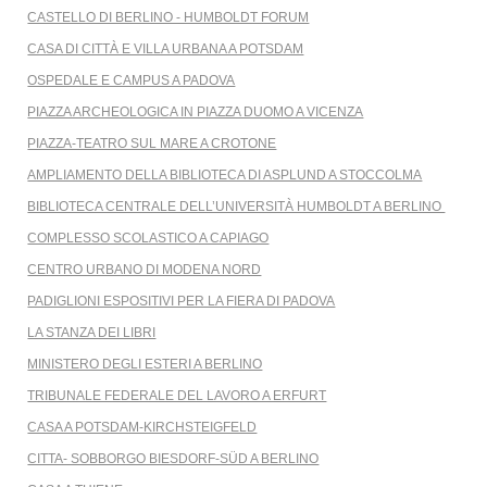
Salta
CASTELLO DI BERLINO - HUMBOLDT FORUM
la
CASA DI CITTÀ E VILLA URBANA A POTSDAM
navigazione
OSPEDALE E CAMPUS A PADOVA
PIAZZA ARCHEOLOGICA IN PIAZZA DUOMO A VICENZA
PIAZZA-TEATRO SUL MARE A CROTONE
AMPLIAMENTO DELLA BIBLIOTECA DI ASPLUND A STOCCOLMA
BIBLIOTECA CENTRALE DELL’UNIVERSITÀ HUMBOLDT A BERLINO
COMPLESSO SCOLASTICO A CAPIAGO
CENTRO URBANO DI MODENA NORD
PADIGLIONI ESPOSITIVI PER LA FIERA DI PADOVA
LA STANZA DEI LIBRI
MINISTERO DEGLI ESTERI A BERLINO
TRIBUNALE FEDERALE DEL LAVORO A ERFURT
CASA A POTSDAM-KIRCHSTEIGFELD
CITTA- SOBBORGO BIESDORF-SÜD A BERLINO