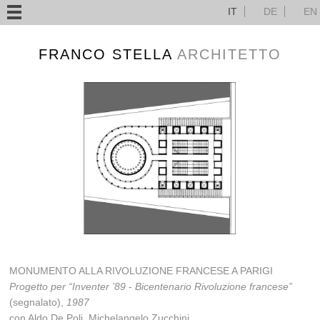
IT
DE
EN
FRANCO STELLA
ARCHITETTO
MONUMENTO ALLA RIVOLUZIONE FRANCESE A PARIGI
Progetto per “Inventer ’89
-
Bicentenario Rivoluzione francese”
(segnalato),
1987
con Aldo De Poli, Michelangelo Zucchini