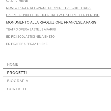
CASA A THIENE
MUSEO IPOGEO DEI CINQUE ORDINI DELL’ARCHITETTURA
CARRE’- RONDELL-OKTOGON TRE CASE A CORTE PER BERLINO
MONUMENTO ALLA RIVOLUZIONE FRANCESE A PARIGI
TEATRO OPERA BASTILLE A PARIGI
EDIFICI SCOLASTICI NEL VENETO
EDIFICI PER UFFICI A THIENE
SALTA
HOME
LA
PROGETTI
NAVIGAZIONE
BIOGRAFIA
CONTATTI